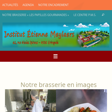
Passer
ACTUALITÉS
AGENDA
NOTRE ENCADREMENT
au
contenu
Rec
NOTRE BRASSERIE « LES PAPILLES GOURMANDES »
LE CENTRE P.M.S.
Recherch
pou
:
Notre brasserie en images