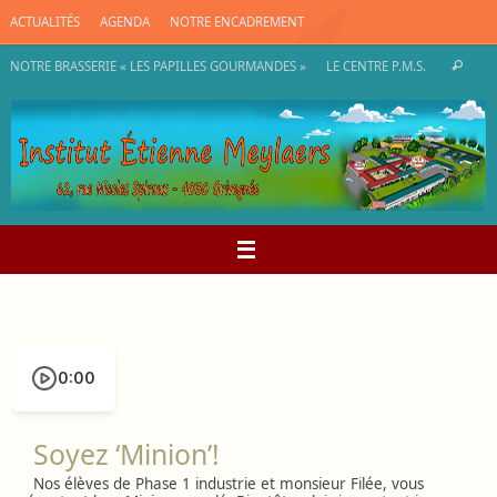
Passer
ACTUALITÉS
AGENDA
NOTRE ENCADREMENT
au
contenu
Rec
NOTRE BRASSERIE « LES PAPILLES GOURMANDES »
LE CENTRE P.M.S.
Recherch
pou
:
0:00
Soyez ‘Minion’!
Nos élèves de Phase 1 industrie et monsieur Filée, vous