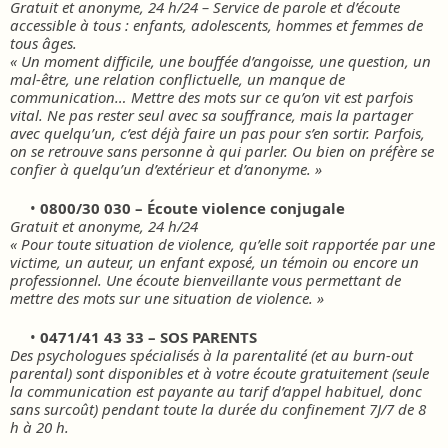
Gratuit et anonyme, 24 h/24 – Service de parole et d’écoute
accessible à tous : enfants, adolescents, hommes et femmes de
tous âges.
« Un moment difficile, une bouffée d’angoisse, une question, un
mal-être, une relation conflictuelle, un manque de
communication… Mettre des mots sur ce qu’on vit est parfois
vital. Ne pas rester seul avec sa souffrance, mais la partager
avec quelqu’un, c’est déjà faire un pas pour s’en sortir. Parfois,
on se retrouve sans personne à qui parler. Ou bien on préfère se
confier à quelqu’un d’extérieur et d’anonyme. »
•
0800/30 030 – Écoute violence conjugale
Gratuit et anonyme, 24 h/24
« Pour toute situation de violence, qu’elle soit rapportée par une
victime, un auteur, un enfant exposé, un témoin ou encore un
professionnel. Une écoute bienveillante vous permettant de
mettre des mots sur une situation de violence. »
•
0471/41 43 33 – SOS PARENTS
Des psychologues spécialisés à la parentalité (et au burn-out
parental) sont disponibles et à votre écoute gratuitement (seule
la communication est payante au tarif d’appel habituel, donc
sans surcoût) pendant toute la durée du confinement 7J/7 de 8
h à 20 h.