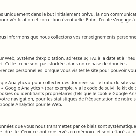
onnées uniquement dans le but initialement prévu, la non communic
our vérification et correction éventuelle. Enfin, l’école s’engage 
vous informons que nous collectons vos renseignements personnel
 Web, Système d’exploitation, adresse IP, FAI à la date et à l’heur
t. Celles-ci ne sont pas stockées dans notre base de données.
rences personnelles lorsque vous visitez le site pour pouvoir vous
le Analytics » pour collecter des données sur le trafic du site vi
« Google Analytics » (par exemple, via le code de suivi, le kit d
okies ou identifiants propriétaires (tels que le cookie Google Analy
 votre navigation, pour les statistiques de fréquentation de notre 
Google Analytics pour le Web.
es données que vous nous transmettez par ce biais sont systématiq
rs du site. Ceux-ci sont conservés en mémoire et sont effacés à int