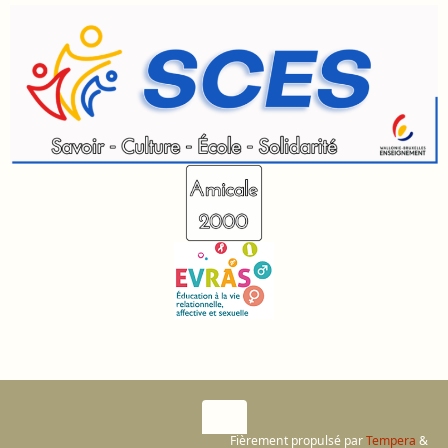
Fièrement propulsé par
Tempera
&