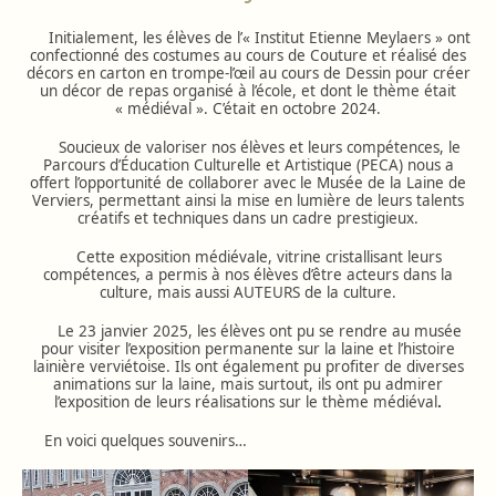
Initialement, les élèves de l’« Institut Etienne Meylaers » ont
confectionné des costumes au cours de Couture et réalisé des
décors en carton en trompe-l’œil au cours de Dessin pour créer
un décor de repas organisé à l’école, et dont le thème était
« médiéval ». C’était en octobre 2024.
Soucieux de valoriser nos élèves et leurs compétences, le
Parcours d’Éducation Culturelle et Artistique (PECA) nous a
offert l’opportunité de collaborer avec le Musée de la Laine de
Verviers, permettant ainsi la mise en lumière de leurs talents
créatifs et techniques dans un cadre prestigieux.
Cette exposition médiévale, vitrine cristallisant leurs
compétences, a permis à nos élèves d’être acteurs dans la
culture, mais aussi AUTEURS de la culture.
Le 23 janvier 2025, les élèves ont pu se rendre au musée
pour visiter l’exposition permanente sur la laine et l’histoire
lainière verviétoise. Ils ont également pu profiter de diverses
animations sur la laine, mais surtout, ils ont pu admirer
l’exposition de leurs réalisations sur le thème médiéval
.
En voici quelques souvenirs…