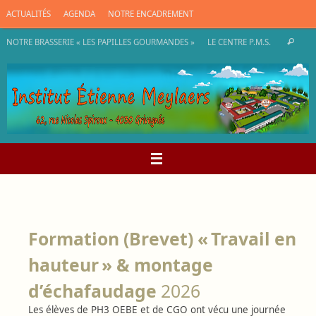
Passer
ACTUALITÉS
AGENDA
NOTRE ENCADREMENT
au
contenu
Rec
NOTRE BRASSERIE « LES PAPILLES GOURMANDES »
LE CENTRE P.M.S.
Recherch
pou
:
Formation (Brevet) « Travail en
hauteur » & montage
d’échafaudage
2026
Les élèves de PH3 OEBE et de CGO ont vécu une journée